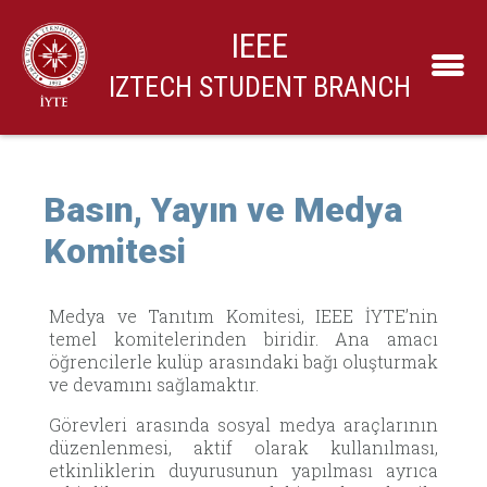
IEEE
IZTECH STUDENT BRANCH
Basın, Yayın ve Medya
Komitesi
Medya ve Tanıtım Komitesi, IEEE İYTE’nin
temel komitelerinden biridir. Ana amacı
öğrencilerle kulüp arasındaki bağı oluşturmak
ve devamını sağlamaktır.
Görevleri arasında sosyal medya araçlarının
düzenlenmesi, aktif olarak kullanılması,
etkinliklerin duyurusunun yapılması ayrıca