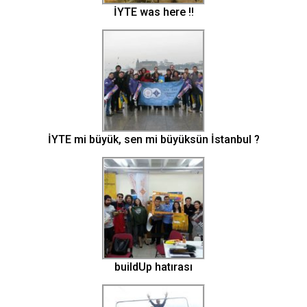
İYTE was here !!
İYTE mi büyük, sen mi büyüksün İstanbul ?
buildUp hatırası