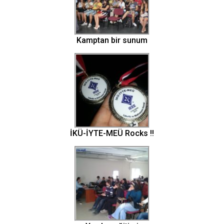
Kamptan bir sunum
İKÜ-İYTE-MEÜ Rocks !!