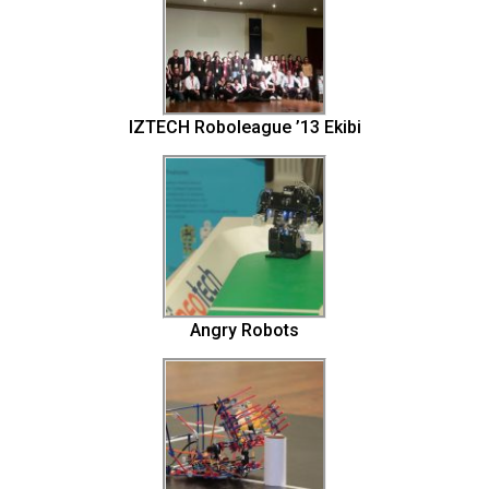
IZTECH Roboleague ’13 Ekibi
Angry Robots